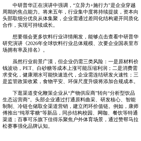
中研普华正在演讲中强调，“立异力+施行力”是企业穿越
周期的焦点能力。将来五年，行业集中度将持续提拔，资本向
头部取细分优良从体集聚，企业需通过差同化结构避开同质化
合作，实现可持续成长。
想要领会更多饮料行业详情阐发，能够点击查看中研普华
研究演讲《2026年全球饮料行业总体规模、次要企业国表里市
场拥有率及排名》。
虽然行业前景广漠，但企业仍需三类风险：一是原材料价
钱波动，PET、白砂糖等成本上涨可能压缩利润；二是消费需
求变化，健康潮水可能快速迭代，企业需连结研发火速性；三
是监管政策收紧，食物平安、环保尺度升级将添加合规成本。
下逛渠道变化鞭策企业从“产物供应商”转向“分析型饮品
生态运营商”。头部企业通过打通原料曲采、研发核心、智能
制制、冷链仓储取全渠道营销，建立闭环价值链。例如，康师
傅推出“纯萃零糖”等新品，同步结构校园、网咖、餐饮等特通
渠道；百事可乐旗下佳得乐聚焦户外体育场景，通过赞帮马拉
松赛事强化品牌认知。