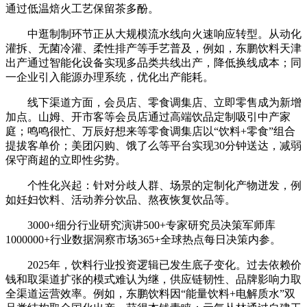
通过低温焙火工艺保留茶多酚。
中逛制制环节正从大规模流水线向火速响应转型。从动化
灌拆、无菌冷灌、柔性排产等手艺普及，例如，东鹏饮料天津
出产通过智能化设备实现多品类共线出产，降低换线成本；同
一企业引入能源办理系统，优化出产能耗。
线下渠道方面，会员店、零食调集店、立即零售成为新增
加点。山姆、开市客等会员店通过高端饮品定制吸引中产家
庭；鸣鸣很忙、万辰好想来等零食调集店以“饮料+零食”组合
提拔客单价；美团闪购、饿了么等平台实现30分钟送达，减弱
保守商超的立即性劣势。
个性化兴起：针对分歧人群、场景的定制化产物迸发，例
如妊妇饮料、活动养分饮品、熬夜恢复饮品等。
3000+细分行业研究演讲500+专家研究员决策军师库
1000000+行业数据洞察市场365+全球热点每日决策内参。
2025年，饮料行业投资逻辑已发生底子变化。过去依赖价
钱和取渠道扩张的模式难认为继，供应链韧性、品牌影响力取
全渠道运营效率。例如，东鹏饮料因“能量饮料+电解质水”双