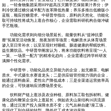
如，一轻食物集团采用HPP超高压灭菌手艺保留果汁养分；伊
利冷饮通过糖分减半配方改革降低热量；养乐多推出低糖版小
蓝瓶，顺应控糖需求。中研普华指出，原料的天然化、功能化
取可持续性将成为上逛合作核心，企业需取科研机构合做冲破
手艺瓶颈。
功能化需求则向细分场景延长。能量饮料从“提神抗委
靡”拓展至活动恢复、熬夜加班等场景；电解质水从体育场景
渗入至日常补水；以至呈现针对睡眠、肠道健康的帮眠饮料、
益生菌饮品。中研普华阐发认为，将来功能饮料将呈现“一人
一策、一场景一配方”的精准化趋向，企业需通过跨学科研发
满脚个性化需求。
中研普华，功能化品类立异能力的企业，如无糖茶、电解
质水、中式摄生水赛道龙头；二是供应链管控能力强的企业，
能通过原料曲采、柔性出产降低成本；三是全渠道运营效率高
的企业，可快速响应消费场景变化。
饮料财产链上逛涉及农业种植、原料加工取包拆材料。健
康化趋向鞭策企业向上逛延长，例如农夫山泉结构16洪流源
地，通过沉资产投入保障水质不变；元气丛林自建7座工场，
实现代工到自研的转型，降低代工成本波动风险。