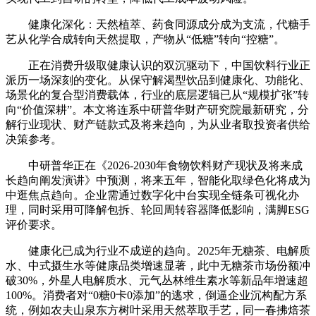
健康化深化：天然植萃、药食同源成分成为支流，代糖手
艺从化学合成转向天然提取，产物从“低糖”转向“控糖”。
正在消费升级取健康认识的双沉驱动下，中国饮料行业正
派历一场深刻的变化。从保守解渴型饮品到健康化、功能化、
场景化的复合型消费载体，行业的底层逻辑已从“规模扩张”转
向“价值深耕”。本文将连系中研普华财产研究院最新研究，分
解行业现状、财产链款式及将来趋向，为从业者取投资者供给
决策参考。
中研普华正在《2026-2030年食物饮料财产现状及将来成
长趋向阐发演讲》中预测，将来五年，智能化取绿色化将成为
中逛焦点趋向。企业需通过数字化中台实现全链条可视化办
理，同时采用可降解包拆、轮回周转容器降低影响，满脚ESG
评价要求。
健康化已成为行业不成逆的趋向。2025年无糖茶、电解质
水、中式摄生水等健康品类增速显著，此中无糖茶市场份额冲
破30%，外星人电解质水、元气丛林维生素水等新品年增速超
100%。消费者对“0糖0卡0添加”的逃求，倒逼企业沉构配方系
统，例如农夫山泉东方树叶采用天然萃取手艺，同一春拂焙茶