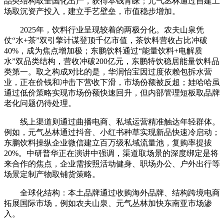
品类结构取全国化出产，获得本钱青睐；元气丛林通过自建工
场取沉资产投入，建立手艺壁垒，市值稳步增加。
2025年，饮料行业呈现较着的两极分化。农夫山泉凭
仗“水+茶”双引擎计谋登顶千亿市值，茶饮料营收占比冲破
40%，成为焦点增加极；东鹏饮料通过“能量饮料+电解质
水”双品类结构，营收冲破200亿元，东鹏特饮稳居能量饮料品
类第一。取之构成对比的是，华润怡宝因过度依赖包拆水营
业，正在价钱和冲击下营收下滑，市场份额被反超；娃哈哈虽
通过低价策略实现市场份额快速回升，但内部管理短板取品牌
老化问题仍待处理。
线上渠道则通过曲播电商、私域运营精准触达年轻群体。
例如，元气丛林通过抖音、小红书种草实现新品快速冷启动；
东鹏饮料操纵企业微信建立百万级私域流量池，复购率提拔
20%。中研普华正在演讲中强调，渠道取场景的深度绑定是将
来合作的焦点，企业需按照活动健身、职场办公、户外出行等
场景定制产物取铺货策略。
全球化结构：本土品牌通过收购海外品牌、结构跨境电商
拓展国际市场，例如农夫山泉、元气丛林加快东南亚市场渗
入。