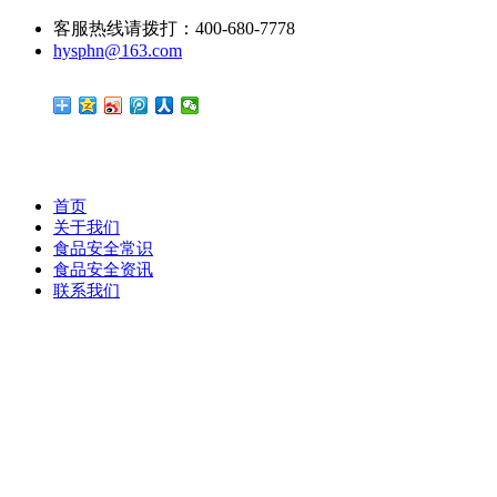
客服热线请拨打：400-680-7778
hysphn@163.com
首页
关于我们
食品安全常识
食品安全资讯
联系我们