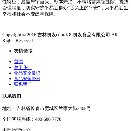
性特征，必需严字当头、标本兼治，不竭堵塞风险缝隙、提拔
管理程度，切实守护平易近群众“舌尖上的平安”，为平易近生
幸福和社会不变建牢保障。
Copyright © 2016 吉林凯发com-K8·凯发食品有限公司.All
Rights Reserved
友情链接：
首页
关于我们
食品安全常识
食品安全资讯
联系我们
联系我们
地址：吉林省长春市宽城区兰家大街3468号
全国客服热线：400-680-7778
中部运营中心