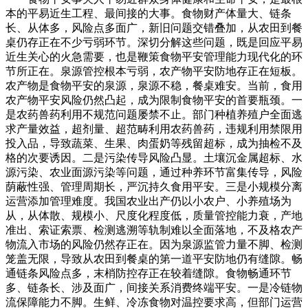
本的平易近生工程、最间接的大事。食物财产体量大、链条
长、从体多，风险点多面广，新旧问题交错叠加，从农田到餐
桌仍存正在不少亏弱环节。深切分解这些问题，既是回应平易
近生关心的火急需要，也是鞭策食物平安管理能力现代化的环
节所正在。泉源管控根本亏弱，农产物平安防地存正在短板。
农产物是食物平安的泉源，泉源不稳，餐桌难安。当前，食用
农产物平安风险仍然凸起，成为限制食物平安的首要瓶颈。一
是农药兽药利用不规范问题屡禁不止。部门种植养殖户全面逃
求产量效益，超剂量、超范畴利用农药兽药，违规利用禁限用
投入品，导致蔬菜、生果、肉蛋奶等残留超标，成为抽检不及
格的次要诱因。二是污染传导风险凸显。土壤沉金属超标、水
源污染、农业面源污染等问题，通过种养环节富集传导，风险
荫蔽性强、管理周期长，严沉持久食用平安。三是小规模分离
运营添加管理难度。我国农业出产仍以小农户、小养殖场为
从，从体散、规模小、尺度化程度低，质量管控能力衰，产地
准出、索证索票、检测逃溯等轨制难以全面落地，不及格农产
物流入市场的风险仍然存正在。因为泉源监管力量不脚、检测
笼盖无限，导致从农田到餐桌的第一道平安防地仍有缝隙。畅
通链条风险点多，末梢防控存正在较着缝隙。食物畅通环节
多、链条长、涉及面广，间接关系消费终端平安。一是冷链物
流保障能力不脚。生鲜、冷冻食物对温控要求高，但部门运营