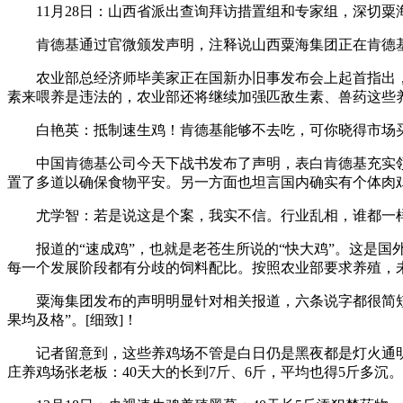
11月28日：山西省派出查询拜访措置组和专家组，深切粟
肯德基通过官微颁发声明，注释说山西粟海集团正在肯德基鸡
农业部总经济师毕美家正在国新办旧事发布会上起首指出，速
素来喂养是违法的，农业部还将继续加强匹敌生素、兽药这些养
白艳英：抵制速生鸡！肯德基能够不去吃，可你晓得市场买
中国肯德基公司今天下战书发布了声明，表白肯德基充实领
置了多道以确保食物平安。另一方面也坦言国内确实有个体肉鸡
尤学智：若是说这是个案，我实不信。行业乱相，谁都一样
报道的“速成鸡”，也就是老苍生所说的“快大鸡”。这是国
每一个发展阶段都有分歧的饲料配比。按照农业部要求养殖，未
粟海集团发布的声明明显针对相关报道，六条说字都很简短，
果均及格”。[细致]！
记者留意到，这些养鸡场不管是白日仍是黑夜都是灯火通明，
庄养鸡场张老板：40天大的长到7斤、6斤，平均也得5斤多沉