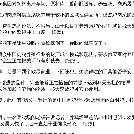
海集团对饲料出产车间、原料库、兽药配送库、养殖场、肉鸡屠
肉原料供应系统中属于较小的区域性供应商，仅占鸡肉采购量的
生鸡的说法并不得当，由于以目前养殖肉鸡的品种就是42天
鸡户的监视冲击力度。[细致]。
的不是速生鸡吗？肯德基倒了，你吃的就平安了？
会中国肉鸡养殖行业的财产成长模式和现状，要求供应商对养殖
企业正在把关环节有所缺失。[细致]。
。若是不罚个败尽家业，下回还犯。想晓得吃的工具能否平安，
外引进的品种，完全能够正在恰当的前提下达到45天出栏的结果
添加影响健康的物质，45天速成鸡可安心食用。
此中有“我公司利用的是中国肉鸡行业遍及利用的白羽鸡，45
一名养鸡场的老板告诉记者，养鸡场里连结24小时照明，次
。发展太快了，它一直处于亚健康形态。[细致]。