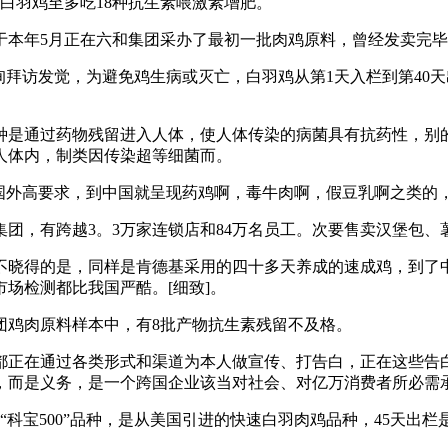
白羽鸡至多吃18种抗生素喂激素增肥。
于本年5月正在六和集团采办了最初一批肉鸡原料，曾经发卖完
访发觉，为避免鸡生病或灭亡，白羽鸡从第1天入栏到第40天
是通过药物残留进入人体，使人体传染的病菌具有抗药性，别的
人体内，制类因传染超等细菌而。
外高要求，到中国就呈现药鸡啊，毒牛肉啊，假豆乳啊之类的
，有跨越3。3万家连锁店和84万名员工。次要售卖汉堡包、
晓得的是，同样是肯德基采用的四十多天养成的速成鸡，到了中
场检测都比我国严酷。[细致]。
团鸡肉原料样本中，有8批产物抗生素残留不及格。
正在通过各类形式和渠道为本人做宣传、打告白，正在这些告白
而是义务，是一个跨国企业该当对社会、对亿万消费者所必需承
科宝500”品种，是从美国引进的快速白羽肉鸡品种，45天出栏