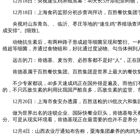
12月18日：央视速生鸡养殖黑幕：40天长5斤添犯禁药物，
12月18日：上海食药监部分初步查询拜访，百胜餐饮集团
央视对山东青岛、、临沂、枣庄等地的“速生鸡”养殖场查询拜
成安排”。[细致]。
动物抗生素后，有两种路子形成超等细菌呈现和繁衍。一种
殖超等细菌，并通过食物链和，好比通过度泌物、勾当体例到
远古的刀：肯德基、麦当劳、必胜客都不是好“人”，正在国
肯德基属于百胜餐饮集团。百胜集团是世界上最大的餐饮集团
不少专家都说，40多天速成鸡正在国外很是遍及。而他们不
的，不只匹敌生素的利用比我国严酷良多，匹敌生素的监管、市
12月20日：上海市食安办透露，百胜送检的19批次六和集
做为世界出名的连锁企业、国际快餐业巨头，肯德基每天都
分。可是从现实环境看，肯德基现正在最需要的也许不是养分，
12月4日：山西农业厅通知布告称，粟海集团豢养的肉鸡为“