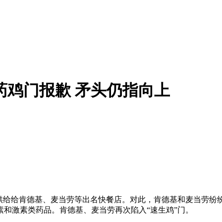
德基就药鸡门报歉 矛头仍指向上
并供给给肯德基、麦当劳等出名快餐店。对此，肯德基和麦当劳纷纷
和激素类药品。肯德基、麦当劳再次陷入“速生鸡”门。