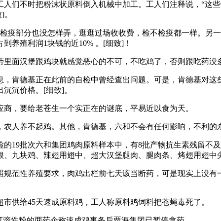
们不时把粉沫状原料倒入机械中加工。工人们注释说，“这些
]。
疫部分也没怎样弄，逛逛过场收收费，检不检疫都一样。另一个
养殖利润1块钱的近10% 。[细致]！
里面汉堡跟鸡块就感觉恶心的不可，不吃鸡了，否则跟吃药没
，肯德基正在此前的自检中曾经查出问题。可是，肯德基对这些
沉沉价格。[细致]。
商，要给老苍生一个实正在的谜底，平易近以食为天。
农人养不起鸡。其他，肯德基，六和不会有任何影响，不利的
送检的19批次六和集团鸡肉原料样本中，有8批产物抗生素残留不
、九块鸡、辣翅用翅中、超大汉堡腿肉、腿肉条、烤翅用翅中尖
规范性养殖要求，肉鸡出栏前七天该当断药，可是现实上没有一
市供给45天速成原料鸡，工人称原料鸡饲料把苍蝇毒死了。
可溶性粉的两药企称速成鸡事务后粟海集团已暂停拿药。