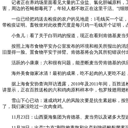
记者正在养鸡场里面看见大量的工业盐、氯化胆碱原料，工人
害，周边的苍蝇都毒死了，年轻人都不敢正在这里干活。”[细致
一位已经把鸡送去检疫的农户的见地是：1毛钱买一个证，检
带检疫证明。畜牧坐对此收费尺度是每只鸡一毛钱开个证明，占到
小鱼儿：看了关于白羽鸡的报道，现正在看到肯德基麦当劳
按照上海市食物平安办公室发布的环境和相关所报出的消息
旧显得一脸。置食物平安于掉臂。肯德基将会为其所犯错误付出
活跃的小康康：六和很有问题，能垄断麦当劳肯德基的供应
海外美食做家冰清！最初的成果，吃不起肉的人更吃不起，
据上海食安协查询拜访透露，2010年及2011年间，百胜
讲显示，正在百胜送检的六和鸡肉原料样本中，包罗辣翅用翅根
雪山下心已动：速成鸡对人的风险次要是抗生素超标，按照
了，我们家没吃过一次肉食鸡。
11月23日：山西粟海集团为肯德基、麦当劳以及诸多大型超
11月28日：出产“力克”荆防败毒散和出产别致硫酸黏菌素