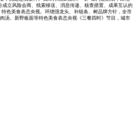
分成立风险会商、线索移送、消息传递、核查措置、成果互认的
强，特色美食表态央视。环绕强龙头、补链条、树品牌方针，全市
阳牛肉汤、新野板面等特色美食表态央视《三餐四时》节目，城市