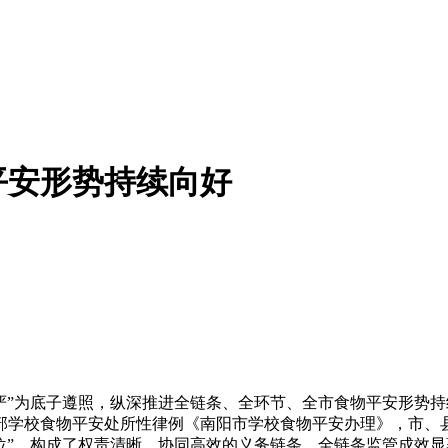
平安形势持续向好
严”为底子遵照，纵深推进全链条、全环节、全市食物平安形势
学校食物平安处所性律例《南阳市学校食物平安办理》，市、县、
小单位”，构成了权责清晰、协同高效的义务链条。全链条监管成