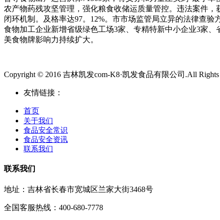
农产物药残攻坚管理，强化粮食收储运质量管控。违法案件，
闭环机制。及格率达97。12%。市市场监管局立异的法律查
食物加工企业新增省级绿色工场3家、专精特新中小企业3家、
美食物牌影响力持续扩大。
Copyright © 2016 吉林凯发com-K8·凯发食品有限公司.All Rights R
友情链接：
首页
关于我们
食品安全常识
食品安全资讯
联系我们
联系我们
地址：吉林省长春市宽城区兰家大街3468号
全国客服热线：400-680-7778