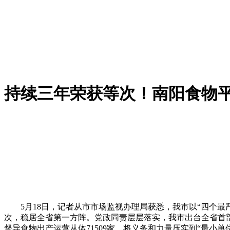
持续三年荣获等次！南阳食物
5月18日，记者从市市场监视办理局获悉，我市以“四个最
次，稳居全省第一方阵。党政同责层层落实，我市出台全省首部
督导食物出产运营从体71509家，将义务和力量压实到“最