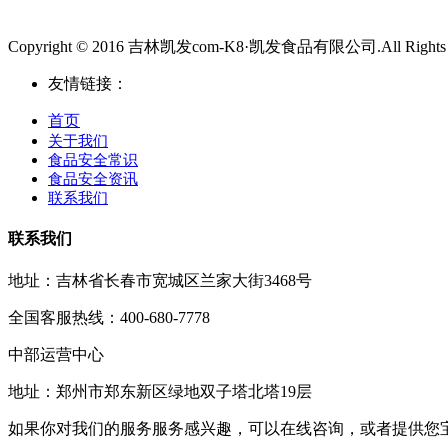
Copyright © 2016 吉林凯发com-K8·凯发食品有限公司.All Rights R
友情链接：
首页
关于我们
食品安全常识
食品安全资讯
联系我们
联系我们
地址：吉林省长春市宽城区兰家大街3468号
全国客服热线：400-680-7778
中部运营中心
地址：郑州市郑东新区绿地双子塔北塔19层
如果你对我们的服务服务感兴趣，可以在线咨询，或者提供您