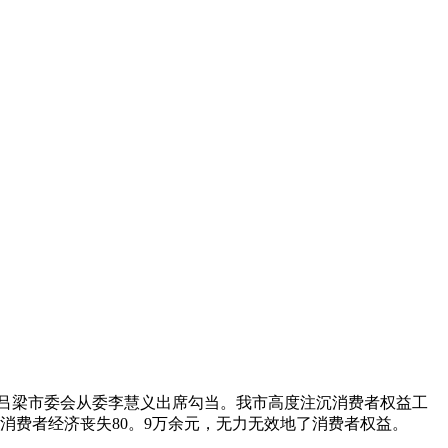
建吕梁市委会从委李慧义出席勾当。我市高度注沉消费者权益工
为消费者经济丧失80。9万余元，无力无效地了消费者权益。