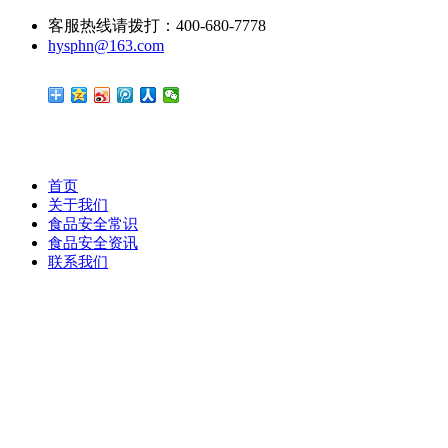
客服热线请拨打：400-680-7778
hysphn@163.com
首页
关于我们
食品安全常识
食品安全资讯
联系我们