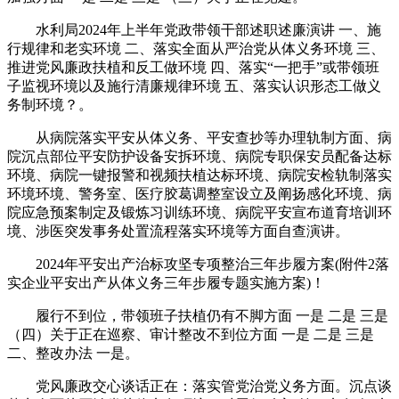
水利局2024年上半年党政带领干部述职述廉演讲 一、施
行规律和老实环境 二、落实全面从严治党从体义务环境 三、
推进党风廉政扶植和反工做环境 四、落实“一把手”或带领班
子监视环境以及施行清廉规律环境 五、落实认识形态工做义
务制环境？。
从病院落实平安从体义务、平安查抄等办理轨制方面、病
院沉点部位平安防护设备安拆环境、病院专职保安员配备达标
环境、病院一键报警和视频扶植达标环境、病院安检轨制落实
环境环境、警务室、医疗胶葛调整室设立及阐扬感化环境、病
院应急预案制定及锻炼习训练环境、病院平安宣布道育培训环
境、涉医突发事务处置流程落实环境等方面自查演讲。
2024年平安出产治标攻坚专项整治三年步履方案(附件2落
实企业平安出产从体义务三年步履专题实施方案)！
履行不到位，带领班子扶植仍有不脚方面 一是 二是 三是
（四）关于正在巡察、审计整改不到位方面 一是 二是 三是
二、整改办法 一是。
党风廉政交心谈话正在：落实管党治党义务方面。沉点谈