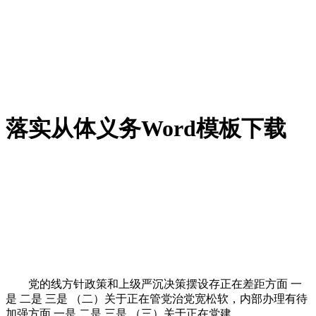
落实从体义务Word模板下载
党的线方针政策和上级严沉决策摆设存正在差距方面 一
是 二是 三是 （二）关于正在管党治党宽松软，内部办理有待
加强方面 一是 二是 三是 （三）关于正在党建。