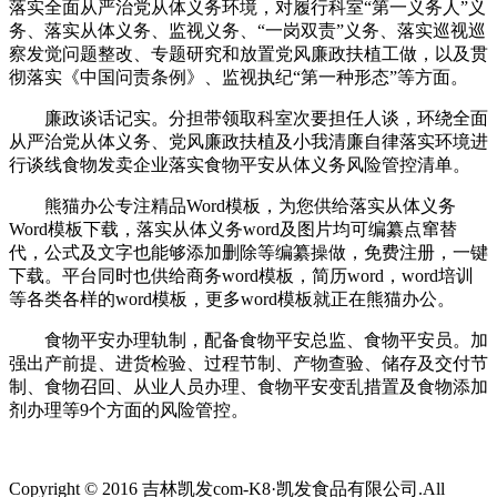
落实全面从严治党从体义务环境，对履行科室“第一义务人”义
务、落实从体义务、监视义务、“一岗双责”义务、落实巡视巡
察发觉问题整改、专题研究和放置党风廉政扶植工做，以及贯
彻落实《中国问责条例》、监视执纪“第一种形态”等方面。
廉政谈话记实。分担带领取科室次要担任人谈，环绕全面
从严治党从体义务、党风廉政扶植及小我清廉自律落实环境进
行谈线食物发卖企业落实食物平安从体义务风险管控清单。
熊猫办公专注精品Word模板，为您供给落实从体义务
Word模板下载，落实从体义务word及图片均可编纂点窜替
代，公式及文字也能够添加删除等编纂操做，免费注册，一键
下载。平台同时也供给商务word模板，简历word，word培训
等各类各样的word模板，更多word模板就正在熊猫办公。
食物平安办理轨制，配备食物平安总监、食物平安员。加
强出产前提、进货检验、过程节制、产物查验、储存及交付节
制、食物召回、从业人员办理、食物平安变乱措置及食物添加
剂办理等9个方面的风险管控。
Copyright © 2016 吉林凯发com-K8·凯发食品有限公司.All