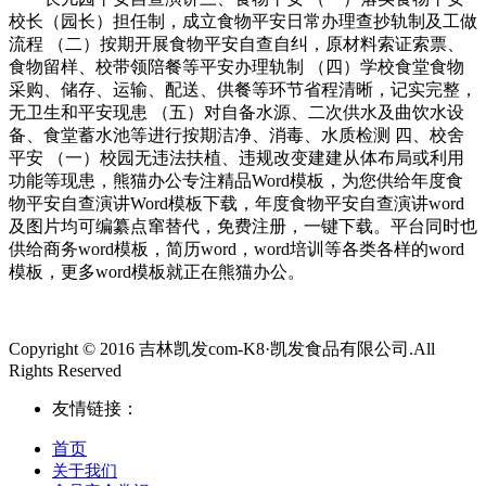
校长（园长）担任制，成立食物平安日常办理查抄轨制及工做
流程 （二）按期开展食物平安自查自纠，原材料索证索票、
食物留样、校带领陪餐等平安办理轨制 （四）学校食堂食物
采购、储存、运输、配送、供餐等环节省程清晰，记实完整，
无卫生和平安现患 （五）对自备水源、二次供水及曲饮水设
备、食堂蓄水池等进行按期洁净、消毒、水质检测 四、校舍
平安 （一）校园无违法扶植、违规改变建建从体布局或利用
功能等现患，熊猫办公专注精品Word模板，为您供给年度食
物平安自查演讲Word模板下载，年度食物平安自查演讲word
及图片均可编纂点窜替代，免费注册，一键下载。平台同时也
供给商务word模板，简历word，word培训等各类各样的word
模板，更多word模板就正在熊猫办公。
Copyright © 2016 吉林凯发com-K8·凯发食品有限公司.All
Rights Reserved
友情链接：
首页
关于我们