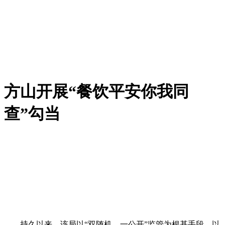
方山开展“餐饮平安你我同
查”勾当
持久以来，该局以“双随机、一公开”监管为根基手段，以