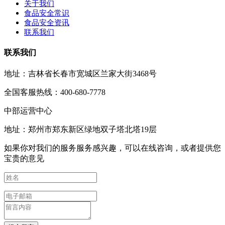
关于我们
食品安全常识
食品安全资讯
联系我们
联系我们
地址：吉林省长春市宽城区兰家大街3468号
全国客服热线：400-680-7778
中部运营中心
地址：郑州市郑东新区绿地双子塔北塔19层
如果你对我们的服务服务感兴趣，可以在线咨询，或者提供您
宝贵的意见