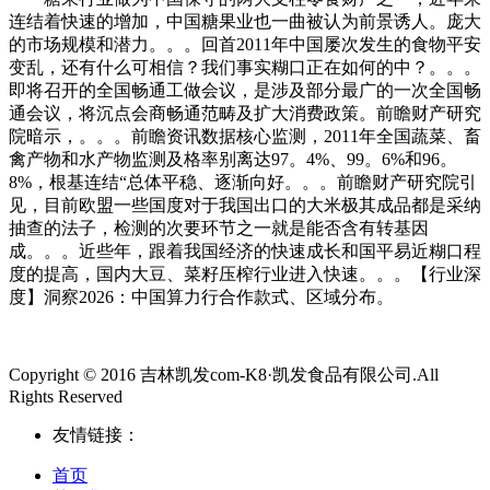
连结着快速的增加，中国糖果业也一曲被认为前景诱人。庞大
的市场规模和潜力。。。回首2011年中国屡次发生的食物平安
变乱，还有什么可相信？我们事实糊口正在如何的中？。。。
即将召开的全国畅通工做会议，是涉及部分最广的一次全国畅
通会议，将沉点会商畅通范畴及扩大消费政策。前瞻财产研究
院暗示，。。。前瞻资讯数据核心监测，2011年全国蔬菜、畜
禽产物和水产物监测及格率别离达97。4%、99。6%和96。
8%，根基连结“总体平稳、逐渐向好。。。前瞻财产研究院引
见，目前欧盟一些国度对于我国出口的大米极其成品都是采纳
抽查的法子，检测的次要环节之一就是能否含有转基因
成。。。近些年，跟着我国经济的快速成长和国平易近糊口程
度的提高，国内大豆、菜籽压榨行业进入快速。。。【行业深
度】洞察2026：中国算力行合作款式、区域分布。
Copyright © 2016 吉林凯发com-K8·凯发食品有限公司.All
Rights Reserved
友情链接：
首页