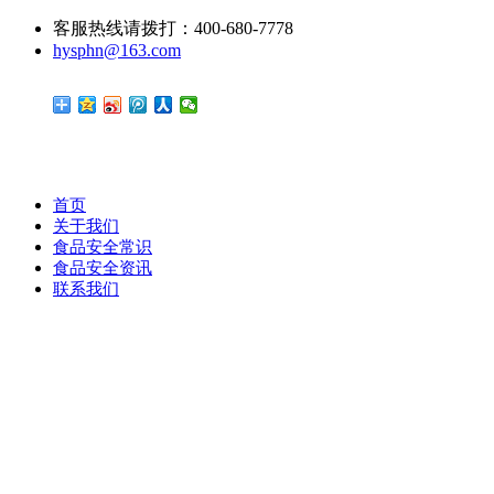
客服热线请拨打：400-680-7778
hysphn@163.com
首页
关于我们
食品安全常识
食品安全资讯
联系我们