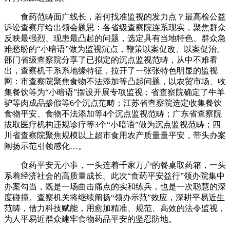
食药范畴面广线长，若何找准监视的发力点？最高检公益
诉讼查察厅给出领会题思：各省级查察院连系现实，聚焦群众
反映最强烈、现患最凸起的问题，选定具有当地特色、群众急
难愁盼的“小暗语”做为监视沉点，鞭策以案促改、以案促治。
部门省级查察院分享了已拟定的沉点监视范畴，从中不难看
出，查察机干系系地缘特征，拉开了一张张特色明显的监视
网：市查察院聚焦食物不法添加等凸起问题，以农贸市场、收
集餐饮等为“小暗语”摆设开展专项监视；省查察院确定了牛羊
驴等肉成品掺假等6个沉点范畴；江苏省查察院选定收集餐饮
食物平安、食物不法添加等4个沉点监视范畴；广东省查察院
拔取医疗机构违规诊疗等3个“小暗语”做为沉点监视范畴；四
川省查察院聚焦规模以上超市食用农产质量量平安，带头办案
阐扬示范引领感化…。
食药平安无小事，一头连着千家万户的餐桌取药箱，一头
系着经济社会的高质量成长。此次“食药平安益行”领办院集中
办案勾当，既是一场曲击痛点的实和练兵，也是一次聪慧的深
度碰撞。查察机关将继续阐扬“领办示范”效应，深耕平易近生
范畴，借力科技赋能，用愈加精准、规范、高效的法令监视，
为人平易近群众建牢食物药品平安的坚忍防地。