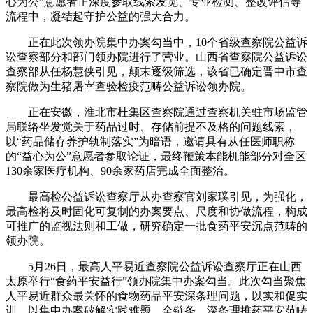
心为公”意愿者正深度参取线索发觉、专业检测、整改评估等
流程中，凝结起守护公益的强大合力。
正在此次领办院集中办案勾当中，10个省级查察院公益诉
讼查察部分和部门领办院进行了营业。山西省查察院公益诉讼
查察部从任杨慧侠引见，颠末逐级筛选，该省已确定晋中市查
察院做为生猪屠宰查验检疫范畴公益诉讼领办院。
正在安徽，淮北市杜集区查察院通过查察机关驻市场监管
局联络坐发觉关于药品过时、存储前提不及格的问题线索，
以“药品储存养护轨制落实”为暗语，邀请具有从任医师职称
的“益心为公”意愿者参取论证，最终鞭策本能机能部分对全区
130余家医疗机构、90余家药店完成全面整治。
最高检公益诉讼查察厅从办查察官刘家璞引见，为强化，
最高检将及时固化可复制的办案要点、尺度和协做流程，构成
可推广的监视法则和工做，研究确定一批食药平安沉点范畴的
领办院。
5月26日，最高人平易近查察院公益诉讼查察厅正在山西
太原举行“食药平安益行”领办院集中办案勾当。此次勾当聚焦
人平易近群众最关怀的食物药品平安深条理问题，以实和促实
训、以集中办案破解实践难题，全链条、深条理推药平安范畴