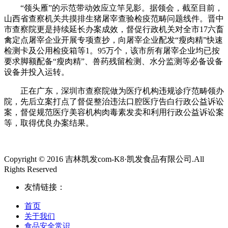
“领头雁”的示范带动效应立竿见影。据领会，截至目前，
山西省查察机关共摸排生猪屠宰查验检疫范畴问题线件。晋中
市查察院更是持续延长办案成效，督促行政机关对全市17六畜
禽定点屠宰企业开展专项查抄，向屠宰企业配发“瘦肉精”快速
检测卡及公用检疫箱等1。95万个，该市所有屠宰企业均已按
要求脚额配备“瘦肉精”、兽药残留检测、水分监测等必备设备
设备并投入运转。
正在广东，深圳市查察院做为医疗机构违规诊疗范畴领办
院，先后立案打点了督促整治违法口腔医疗告白行政公益诉讼
案，督促规范医疗美容机构肉毒素发卖和利用行政公益诉讼案
等，取得优良办案结果。
Copyright © 2016 吉林凯发com-K8·凯发食品有限公司.All
Rights Reserved
友情链接：
首页
关于我们
食品安全常识