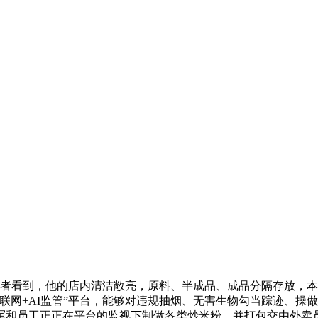
看到，他的店内清洁敞亮，原料、半成品、成品分隔存放，本
互联网+AI监管”平台，能够对违规抽烟、无害生物勾当踪迹、
军和员工正正在平台的监视下制做各类炒米粉，并打包交由外卖