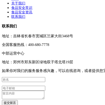
关于我们
食品安全常识
食品安全资讯
联系我们
联系我们
地址：吉林省长春市宽城区兰家大街3468号
全国客服热线：400-680-7778
中部运营中心
地址：郑州市郑东新区绿地双子塔北塔19层
如果你对我们的服务服务感兴趣，可以在线咨询，或者提供您
提交留言