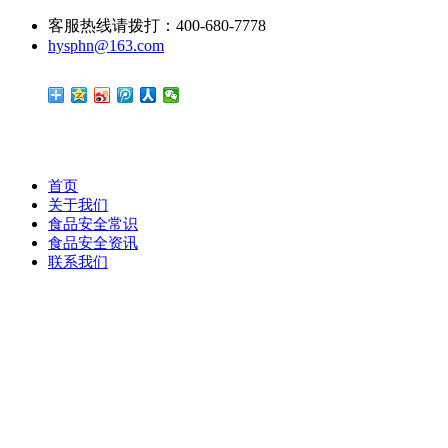
客服热线请拨打：400-680-7778
hysphn@163.com
首页
关于我们
食品安全常识
食品安全资讯
联系我们