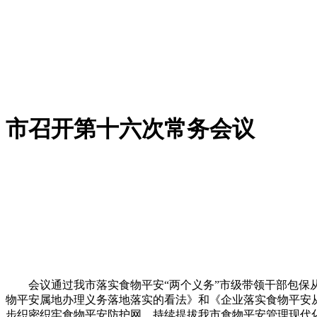
市召开第十六次常务会议
会议通过我市落实食物平安“两个义务”市级带领干部包保从
物平安属地办理义务落地落实的看法》和《企业落实食物平安
步织密织牢食物平安防护网，持续提拔我市食物平安管理现代