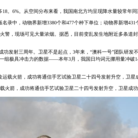
18。6%。从空间分布来看，我国南北方均呈现降水量较常年
名录中，动物界新增3380个和477个种下单位；动物界新增43
警，现场可见大量浓烟。据悉，目前变乱发生地附近多条道封闭
星成功发射三周年。卫星不是起点，3年来，“澳科一号”团队研
组极具冲击力的数据——本年3月，我国日均词元挪用量冲破140万亿
号改运载火箭，成功将通信手艺试验卫星二十四号发射升空，卫星
运载火箭，成功将通信手艺试验卫星二十四号发射升空，卫星成