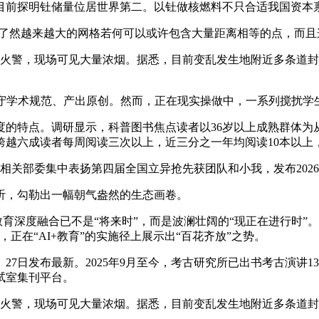
前探明钍储量位居世界第二。以钍做核燃料不只合适我国资本
证了然越来越大的网格若何可以或许包含大量距离相等的点，而且
警，现场可见大量浓烟。据悉，目前变乱发生地附近多条道封闭
学术规范、产出原创。然而，正在现实操做中，一系列搅扰学
特点。调研显示，科普图书焦点读者以36岁以上成熟群体为从，
跨越六成读者每周阅读三次以上，近三分之一年均阅读10本以上
关部委集中表扬第四届全国立异抢先获团队和小我，发布2026
，勾勒出一幅朝气盎然的生态画卷。
教育深度融合已不是“将来时”，而是波澜壮阔的“现正在进行时”
正在“AI+教育”的实施径上展示出“百花齐放”之势。
日发布最新。2025年9月至今，考古研究所已出书考古演讲13
试室集刊平台。
警，现场可见大量浓烟。据悉，目前变乱发生地附近多条道封闭