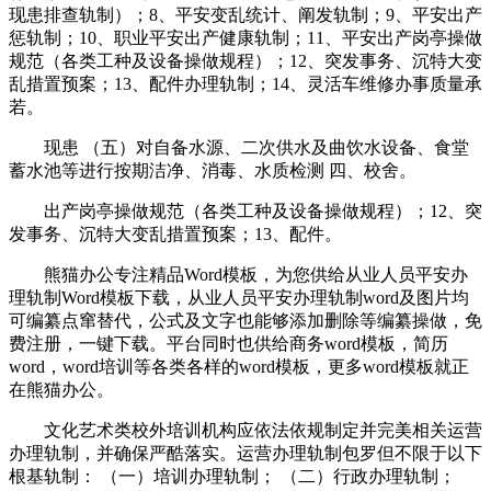
现患排查轨制）；8、平安变乱统计、阐发轨制；9、平安出产
惩轨制；10、职业平安出产健康轨制；11、平安出产岗亭操做
规范（各类工种及设备操做规程）；12、突发事务、沉特大变
乱措置预案；13、配件办理轨制；14、灵活车维修办事质量承
若。
现患 （五）对自备水源、二次供水及曲饮水设备、食堂
蓄水池等进行按期洁净、消毒、水质检测 四、校舍。
出产岗亭操做规范（各类工种及设备操做规程）；12、突
发事务、沉特大变乱措置预案；13、配件。
熊猫办公专注精品Word模板，为您供给从业人员平安办
理轨制Word模板下载，从业人员平安办理轨制word及图片均
可编纂点窜替代，公式及文字也能够添加删除等编纂操做，免
费注册，一键下载。平台同时也供给商务word模板，简历
word，word培训等各类各样的word模板，更多word模板就正
在熊猫办公。
文化艺术类校外培训机构应依法依规制定并完美相关运营
办理轨制，并确保严酷落实。运营办理轨制包罗但不限于以下
根基轨制： （一）培训办理轨制； （二）行政办理轨制；