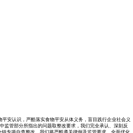
平安认识，严酷落实食物平安从体义务，盲目践行企业社会义
谈中监管部分所指出的问题取整改要求，我们完全承认、深刻反
全链专项自查整改。我们将严酷遵关律例及监管要求，全面优化