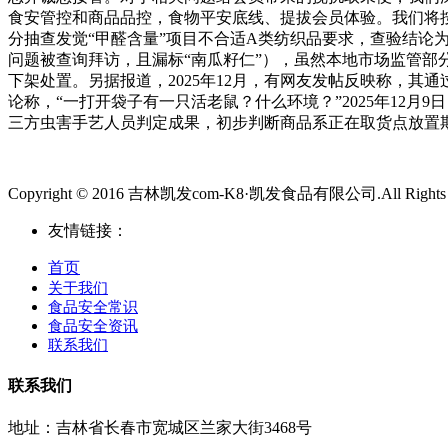
食安管控和商品品控，食物平安底线、提拔会员体验。我们将按
分抽查发觉“甲醛含量”项目不合适A类纺织品要求，查验结论
问题被查询拜访，且漏标“南瓜籽仁”），虽然本地市场监管部
下架处置。另据报道，2025年12月，有网友发帖反映称，其
论称，“一打开袋子有一只活老鼠？什么环境？”2025年12
三方虫害手艺人员判定成果，初步判断商品系正在取货点放置
Copyright © 2016 吉林凯发com-K8·凯发食品有限公司.All Rights R
友情链接：
首页
关于我们
食品安全常识
食品安全资讯
联系我们
联系我们
地址：吉林省长春市宽城区兰家大街3468号