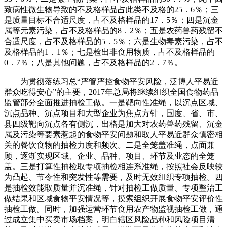
致病性微生物导致的不及格样品占此类不及格的25．6％；三
是质量目标不合适尺度，占不及格样品的17．5％；四是沉金
属等元素污染，占不及格样品的8．2％；五是农药兽药残留不
合适尺度，占不及格样品的5．5％；六是生物毒素污染，占不
及格样品的1．1％；七是检出非食用物质，占不及格样品的
0．7％；八是其他问题，占不及格样品的2．7％。
为贯彻落练习总“严管严控食物平安风险，泛博人平易近
群众吃得安心”的主要，2017年总局将继续组织全国食物药品
监管部分全面推进抽检工做。一是靶向性准绳，以沉点区域、
沉点品种、沉点项目和大型企业为焦点方针，国度、省、市、
县四级靶向沉点各有侧沉，出格是加大对农药兽药残留、沉金
属及污染等要素惹起的食物平安问题和取人平易近群众慎密相
关的餐饮食物的抽检力度和频次。二是全笼盖准绳，点面兼
顾，逐渐实现区域、企业、品种、项目、环节及业态的全笼
盖。三是打算性抽检取专项抽检相连系准绳，按照社会反映较
为凸起、节令性和突发性等需要，及时无效组织专项抽检。四
是抽检效能取质量并沉准绳，针对抽检工做质量、专项整治工
做结果和区域食物平安情况等，摸索组织开展食物平安评价性
抽检工做。同时，加强运营环节食用农产物监视抽检工做，通
过成立集中买卖市场档案，明白辖区风险品种和风险项目清