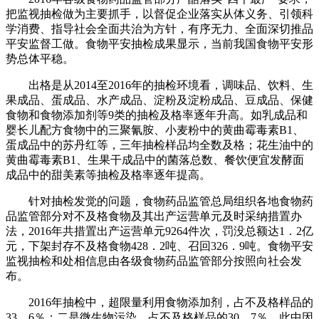
把监视抽检做为主要抓手，以督促企业落实从体义务、引领科
学消费、指导社会全面共治为方针，有序无力、全面深切推品
平安监督工做。食物平安抽检成果显示，当前我国食物平安形
势总体平稳。
出格是从2014至2016年的抽检环境看，调味品、饮料、生
果成品、蛋成品、水产成品、淀粉及淀粉成品、豆成品、保健
食物和食物添加剂等9类的抽检及格率逐年升高。如乳成品和
婴长儿配方食物中的三聚氰胺、小麦粉中的黄曲霉毒素B1、
蛋成品中的苏丹红等，三年抽检样品均全数及格；花生油中的
黄曲霉毒素B1、生果干成品中的菌落总数、餐饮便宜发酵面
成品中的甜美素等抽检及格率逐年提高。
针对抽检发觉的问题，食物药品监管总局组织各地食物药
品监管部分对不及格食物及其出产运营单元及时采纳措置办
法，2016年共措置出产运营单元9264件次，罚没总额达1．2亿
元，下架封存不及格食物428．2吨、召回326．9吨。食物平安
监视抽检和处相信息由各级食物药品监管部分按照向社会发
布。
2016年抽检中，超限量利用食物添加剂，占不及格样品的
33．6％；二是微生物污染，占不及格样品的30．7％，此中因