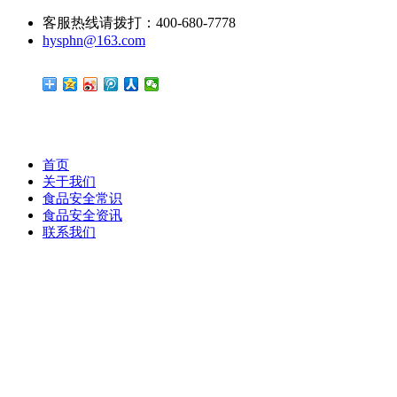
客服热线请拨打：400-680-7778
hysphn@163.com
首页
关于我们
食品安全常识
食品安全资讯
联系我们