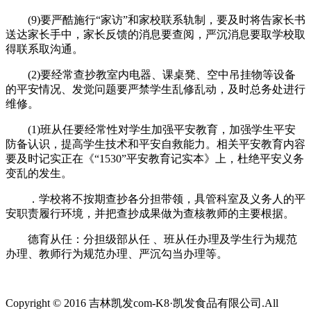
(9)要严酷施行“家访”和家校联系轨制，要及时将告家长书
送达家长手中，家长反馈的消息要查阅，严沉消息要取学校取
得联系取沟通。
(2)要经常查抄教室内电器、课桌凳、空中吊挂物等设备
的平安情况、发觉问题要严禁学生乱修乱动，及时总务处进行
维修。
(1)班从任要经常性对学生加强平安教育，加强学生平安
防备认识，提高学生技术和平安自救能力。相关平安教育内容
要及时记实正在《“1530”平安教育记实本》上，杜绝平安义务
变乱的发生。
．学校将不按期查抄各分担带领，具管科室及义务人的平
安职责履行环境，并把查抄成果做为查核教师的主要根据。
德育从任：分担级部从任 、班从任办理及学生行为规范
办理、教师行为规范办理、严沉勾当办理等。
Copyright © 2016 吉林凯发com-K8·凯发食品有限公司.All